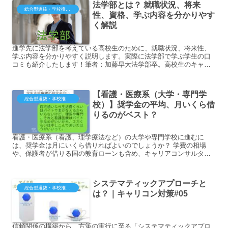
法学部とは？ 就職状況、将来
総合型選抜・学校推薦型（大学・短大・専門）
性、資格、学ぶ内容を分かりやす
く解説
進学先に法学部を考えている高校生のために、就職状況、将来性、
学ぶ内容を分かりやすく説明します。実際に法学部で学ぶ学生の口
コミも紹介したします！筆者：加藤早大法学部卒。高校生のキャリ
ア指導企業を経て、予...
【看護・医療系（大学・専門学
総合型選抜・学校推薦型（大学・短大・専門）
校）】奨学金の平均、月いくら借
りるのがベスト？
看護・医療系（看護、理学療法など）の大学や専門学校に進むに
は、奨学金は月にいくら借りればよいのでしょうか？ 学費の相場
や、保護者が借りる国の教育ローンも含め、キャリアコンサルタン
ト（国家資格）がお答えします。
システマティックアプローチと
総合型選抜・学校推薦型（大学・短大・専門）
は？｜キャリコン対策#05
信頼関係の構築から、方策の実行に至る「システマティックアプロ