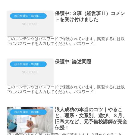
法：【予備校直伝】日本史...
保護中: ３班（経営班Ⅱ）コメン
総合型選抜・学校推薦型（大学・短大・専門）
トを受け付けました
このコンテンツはパスワードで保護されています。閲覧するには以
下にパスワードを入力してください。パスワード:
保護中: 論述問題
総合型選抜・学校推薦型（大学・短大・専門）
このコンテンツはパスワードで保護されています。閲覧するには以
下にパスワードを入力してください。パスワード:
浪人成功の本当のコツ｜やるこ
総合型選抜・学校推薦型（大学・短大・専門）
と、理系・文系別、遊び、３月、
旧帝大など、元予備校講師が完全
伝授！
浪人予定の方から頂いた質問に全て答えます！ ３月からやること、