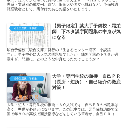
理系・文系別の成功例、遊び、旧帝大や国立へ挑戦など、予備校講
師経験者として、裏付けのあるお話をいたします。
【男子限定】某大手予備校・霜栄
総合型選抜・学校推薦型（大学・短大・専門）
師 下ネタ漢字問題集の中身が気
になる
駿台予備校（駿台文庫）発行の『生きるセンター漢字・小説語
句』。男子中心に大人気の問題集でしたが、練習問題の下ネタが過
激すぎ、問題に。どのような中身だったのでしょうか？
大学・専門学校の面接 自己ＰＲ
総合型選抜・学校推薦型（大学・短大・専門）
（長所・短所）・自己紹介の徹底
対策！
大学・短大・専門学校の推薦・ＡＯ入試では、自己ＰＲの出題率は
高く、準備が必須とになります。この記事では、元予備校講師で全
国で年８０の高校で面接指導などをしている筆者が、自己ＰＲ（自
己紹介）対策を細かく...