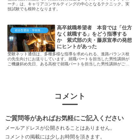
ーチ」は、キャリアコンサルティングの中心となるテクニック。実
技試験でも根幹となります。
高卒就職希望者 本音では「仕方
総合型選抜・学校推薦型（大学・短大・専門）
なく就職する」をどう指導する
か 紫式部の夫・藤原宣孝の発想
にヒントがあった
受験ネット通信は、多種多様な指導を求められる、進路バランス校
の先生向けにお送りしています。就職パートを担当した男性講師が
ご機嫌斜め先日、ある高校で就職パートを担当した男性講師がご機
嫌斜め。話を聞いてみ...
コメント
ご質問等があればお気軽にご記入ください
メールアドレスが公開されることはありません。
コメントの掲載には少しお時間を頂きます。