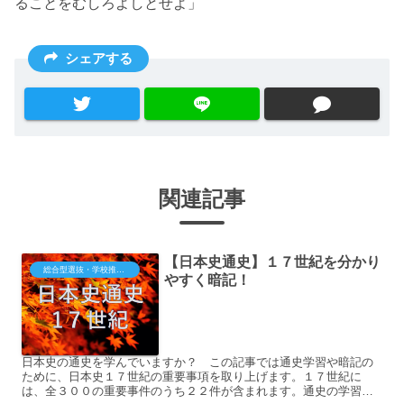
ることをむしろよしとせよ」
シェアする
関連記事
【日本史通史】１７世紀を分かり
総合型選抜・学校推薦型（大学・短大・専門）
やすく暗記！
日本史の通史を学んでいますか？ この記事では通史学習や暗記の
ために、日本史１７世紀の重要事項を取り上げます。１７世紀に
は、全３００の重要事件のうち２２件が含まれます。通史の学習