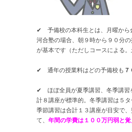
✔ 予備校の本科生とは、月曜から
河合塾の場合、朝９時から９０分の
が基本です（ただしコースによる。
✔ 通年の授業料はどの予備校も
７
✔ ほぼ全員が夏季講習、冬季講習
計８講座が標準的。冬季講習は５タ
季節講習は合計１３講座が目安で、
て、
年間の学費は１００万円弱と覚