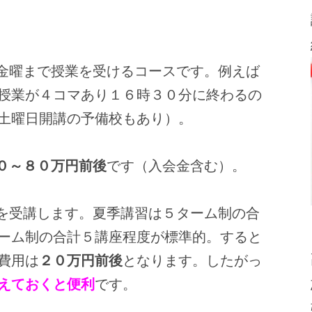
金曜まで授業を受けるコースです。例えば
授業が４コマあり１６時３０分に終わるの
土曜日開講の予備校もあり）。
０～８０万円前後
です（入会金含む）。
を受講します。夏季講習は５ターム制の合
ーム制の合計５講座程度が標準的。すると
費用は
２０万円前後
となります。したがっ
えておくと便利
です。