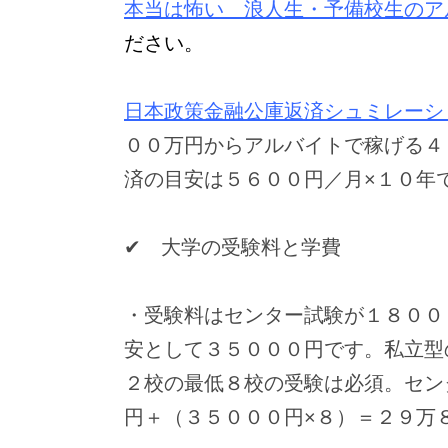
本当は怖い 浪人生・予備校生のア
ださい。
日本政策金融公庫返済シュミレーシ
００万円からアルバイトで稼げる４
済の目安は５６００円／月×１０年
✔ 大学の受験料と学費
・受験料はセンター試験が１８００
安として３５０００円です。私立型
２校の最低８校の受験は必須。セン
円＋（３５０００円×８）＝２９万