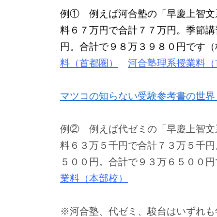
例① 例えば河合塾の「早慶上智文
料６７万円で合計７７万円。季節講
円。合計で９８万３９８０円です（
料（首都圏）
河合塾理系授業料（
マツコの知らない受験参考書の世界
例② 例えば代ゼミの「早慶上智文
料６３万５千円で合計７３万５千円
５００円。合計で９３万６５００円
業料（本部校）
※河合塾、代ゼミ、駿台はいずれも