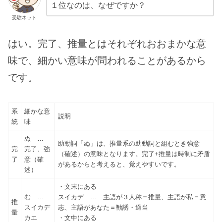
１位なのは、なぜですか？
受験ネット
はい。完了、推量とはそれぞれおおまかな意
味で、細かい意味が問われることがあるから
です。
系
細かな意
説明
統
味
ぬ …
助動詞「ぬ」は、推量系の助動詞と組むとき強意
完
完了、強
（確述）の意味となります。完了+推量は時制に矛盾
了
意（確
があるからと考えると、覚えやすいです。
述）
・文末にある
む …
スイカデ … 主語が３人称＝推量、主語が私＝意
推
スイカデ
志、主語があなた＝勧誘・適当
量
カエ
・文中にある