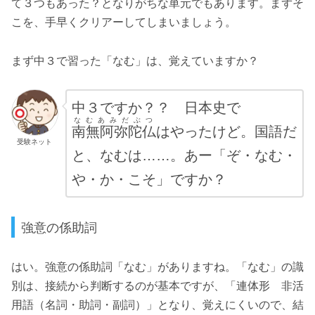
て３つもあった？となりがちな単元でもあります。まずそ
こを、手早くクリアーしてしまいましょう。
まず中３で習った「なむ」は、覚えていますか？
中３ですか？？ 日本史で
なむあみだぶつ
南無阿弥陀仏
はやったけど。国語だ
受験ネット
と、なむは……。あー
「
ぞ・なむ・
や・か・こそ」ですか？
強意の係助詞
はい。強意の係助詞「なむ」がありますね。「なむ」の識
別は、接続から判断するのが基本ですが、「連体形 非活
用語（名詞・助詞・副詞）」となり、覚えにくいので、結