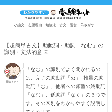
小論文
志望理由
勉強法
古文
運営
🔍さがす
【超簡単古文】助動詞・助詞「なむ」の
識別・文法的意味
「なむ」の識別でよく聞かれるの
は、完了の助動詞「ぬ」+推量の助
受験ネット
動詞「む」、他者への願望の終助詞
「なむ」、係助詞「なく」の３つで
す。その区別をわかりやすく説明し
てくれますよ。