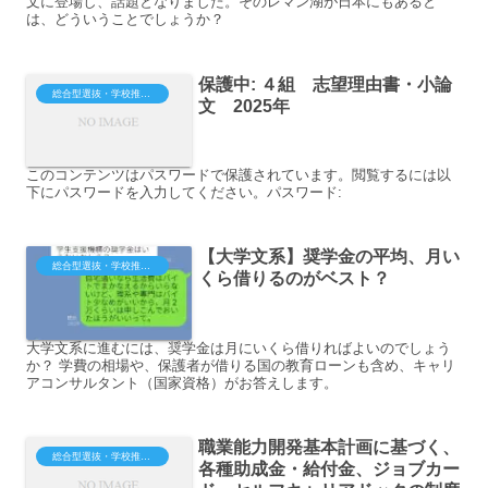
文に登場し、話題となりました。そのレマン湖が日本にもあると
は、どういうことでしょうか？
保護中: ４組 志望理由書・小論
総合型選抜・学校推薦型（大学・短大・専門）
文 2025年
このコンテンツはパスワードで保護されています。閲覧するには以
下にパスワードを入力してください。パスワード:
【大学文系】奨学金の平均、月い
総合型選抜・学校推薦型（大学・短大・専門）
くら借りるのがベスト？
大学文系に進むには、奨学金は月にいくら借りればよいのでしょう
か？ 学費の相場や、保護者が借りる国の教育ローンも含め、キャリ
アコンサルタント（国家資格）がお答えします。
職業能力開発基本計画に基づく、
総合型選抜・学校推薦型（大学・短大・専門）
各種助成金・給付金、ジョブカー