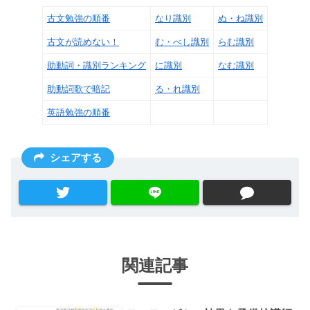
古文勉強の順番
なり識別
ぬ・ね識別
古文が読めない！
む・べし識別
らむ識別
助動詞・識別ランキング
に識別
なむ識別
助動詞歌で暗記
る・れ識別
英語勉強の順番
シェアする
関連記事