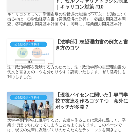
ド、セルフキャリアドックの制度
｜キャリコン対策 #10
キャリコンとして、労働市場の情報源の知識は不可欠！ 試験によく
出るのは、①労働経済白書（労働経済の分析）、②能力開発基本調
査、③職業能力開発基本計画です。同時に、職業能力開発基本計画
に沿ったプログラム（職業訓練、教育訓練給付金）の学習も欠かせ
ません。
【法学部】志望理由書の例文と書
総合型選抜・学校推薦型（大学・短大・専門）
き方のコツ
法・政治学部を受験する方のために、法・政治学部の志望理由書の
例文と書き方のコツを分かりやすく説明いたします。ゼミ選考にも
対応しました。
【現役パイセンに聞いた】専門学
総合型選抜・学校推薦型（大学・短大・専門）
校で友達を作るコツ７つ 意外に
ボッチが多発？
大学や専門学校に進学すると、友達を作ることは意外に難しく、卒
業までぼっちになってしまうこともよくあります。このページで
は、現役の先輩に友達づくりのかんたんなテクニックを聞きまし
た！