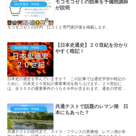
モコモコゼミの効果を予備校講師
総合型選抜・学校推薦型（大学・短大・専門）
が説明
モコモコゼミの評判・口コミと専門家評価を掲載します。
【日本史通史】２０世紀を分かり
総合型選抜・学校推薦型（大学・短大・専門）
やすく暗記！
日本史の通史を学んでいますか？ この記事では通史学習や暗記の
ために、日本史２０世紀の重要事項を取り上げます。２０世紀に
は、全３００の重要事件のうち６８件が含まれます。通史の学習
法：【予備校直伝】日本史...
共通テストで話題のレマン湖 日
総合型選抜・学校推薦型（大学・短大・専門）
本にもあった？
共通テストの現代文で、スイス・フランスの景勝地、レマン湖が本