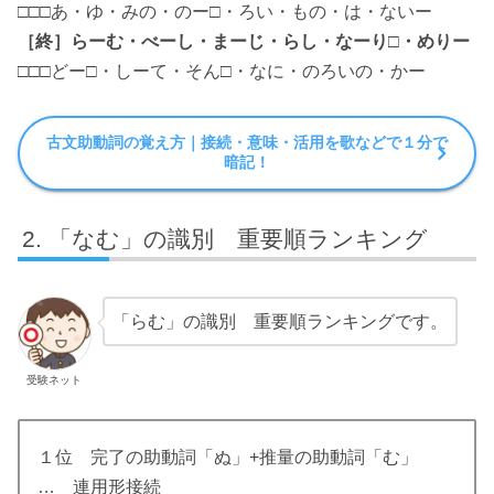
□□□あ・ゆ・みの・のー□・ろい・もの・は・ないー
［終］らーむ・べーし・まーじ・らし・なーり□・めりー
□□□どー□・しーて・そん□・なに・のろいの・かー
古文助動詞の覚え方｜接続・意味・活用を歌などで１分で
暗記！
「なむ」の識別 重要順ランキング
「らむ」の識別 重要順ランキングです。
受験ネット
１位 完了の助動詞「ぬ」+推量の助動詞「む」
… 連用形接続