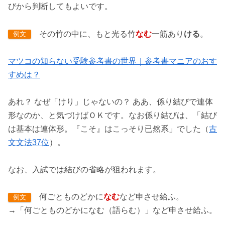
びから判断してもよいです。
その竹の中に、もと光る竹
なむ
一筋あり
ける
。
例文
マツコの知らない受験参考書の世界｜参考書マニアのおす
すめは？
あれ？ なぜ「けり」じゃないの？ ああ、係り結びで連体
形なのか、と気づけばＯＫです。なお係り結びは、「結び
は基本は連体形。『こそ』はこっそり已然系」でした（
古
文文法37位
）。
なお、入試では結びの省略が狙われます。
何ごとものどかに
なむ
など申させ給ふ。
例文
→「何ごとものどかになむ（語らむ）」など申させ給ふ。