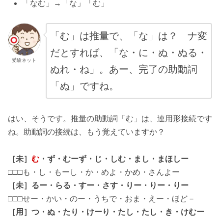
「なむ」→「な」「む」
「む」は推量で、「な」は？ ナ変
だとすれば、「な・に・ぬ・ぬる・
受験ネット
ぬれ・ね」。あー、完了の助動詞
「ぬ」ですね。
はい、そうです。推量の助動詞「む」は、連用形接続です
ね。助動詞の接続は、もう覚えていますか？
［未］
む
・
ず
・むーず・じ・しむ・まし・まほしー
□□□も・し・もーし・か・めよ・かめ・さんよー
［未］るー・らる・すー・さす・
りー・りー・りー
□□□せー・かい・のー・うちで・おま・えー・ほど－
［用］つ・
ぬ
・たり・けーり・たし・たし・き・けむー