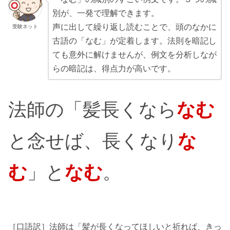
別が、一発で理解できます。
声に出して繰り返し読むことで、頭のなかに
受験ネット
古語の「なむ」が定着します。法則を暗記し
ても意外に解けませんが、例文を分析しなが
らの暗記は、得点力が高いです。
法師の「髪長くなら
なむ
と念せば、長くなり
な
む
」と
なむ
。
［口語訳］法師は「髪が長くなってほしいと祈れば、きっ