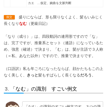
カエ …仮定、婉曲を文脈判断
盛りにならば、形も限りなくよく、髪もいみじく
例文
長くなり
なむ
（更級日記）
「なり（成り）」は、四段動詞の連用形ですので「な」
は、完了ですが、推量系とセット（連語）になっているた
め、強意（確述）で決まり。「む」は、髪が主語で３人称
（＝私、あなた以外）ですので、推量で決まりです。
（口語訳）私も年ごろになったならば、顔かたちもこの上
なく美しく、
きっと
髪もすばらしく長くなる
だろう
。
「なむ」の識別 すごい例文
「なむ」の識別のすごい例文です。３つの識