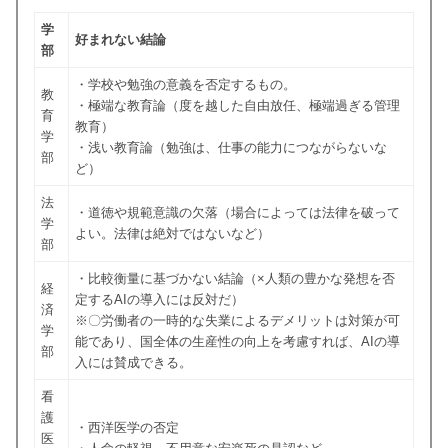
学
好まれない結論
部
・学校や勉強の意義を否定するもの。
教
・極端な教育論（度を越した自由放任、極端過ぎる管理
育
教育）
学
・浅い教育論（勉強は、仕事の能力につながらないな
部
ど）
法
・道徳や規範意識の欠落（場合によっては法律を破って
学
よい。法律は絶対ではないなど）
部
・比較衡量に基づかない結論（×人類の豊かな発想を否
経
定するAIの導入には反対だ）
済
※〇労働者の一時的な失業によるデメリットは対策が可
学
能であり、国全体の生産性の向上を考慮すれば、AIの導
部
入には賛成できる。
看
護
・西洋医学の否定
医