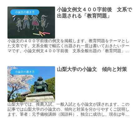
小論文例文４００字前後 文系で
小論文の書き方
出題される「教育問題」
小論文の４００字前後の例文を掲載します。教育問題をテーマとし
た文章です。文系全般で幅広く出題され一度は書いておきたいテー
マです。小論文例文４００字前後 文系全般出題の「教育問題」小
論文例文 段落ごとの...
山梨大学の小論文 傾向と対策
小論文の書き方
山梨大学では、推薦入試、一般入試とも小論文が課されます。この
記事では山梨大学の小論文の、傾向と対策を分かりやすくご説明し
ます。筆者：元予備校講師（国語科）。独立に成功し、現在は年８
０回高校で文章指導等...