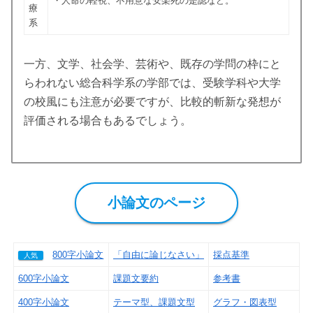
・人命の軽視、不用意な安楽死の是認など。
療
系
一方、文学、社会学、芸術や、既存の学問の枠にと
らわれない総合科学系の学部では、受験学科や大学
の校風にも注意が必要ですが、比較的斬新な発想が
評価される場合もあるでしょう。
小論文のページ
800字小論文
「自由に論じなさい」
採点基準
人気
600字小論文
課題文要約
参考書
400字小論文
テーマ型、課題文型
グラフ・図表型