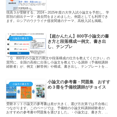
現高３が受験する、2024～2025年度の大学入試小論文を予想し、学
部別の頻出テーマ・過去問をまとめました。例題としても利用でき
ます。ロシアのウクライナ侵攻関連のテーマ、高校入試も掲載。
【超かんたん】800字小論文の書
小論文の書き方
き方と段落構成ー例文、書き出
し、テンプレ
「Ｑ 800字の小論文の例文や段落構成の仕方を教えてください」の
質問に、全国の高校に出張し小論文を教えている講師（予備校講師
経験者）が、例文（解答例）や構成、書き出し、テンプレートをわ
かりやすく解説をします。
小論文の参考書・問題集 おすす
小論文の書き方
め３冊を予備校講師がチョイス
受験ネット小論文の参考書は差が大きく、選び方次第では不合格に
つながります。このページでは、予備校の小論文科講師経験者が、
おすすめの参考書や問題集を選びました。・小論文は、書き方、知
識・時事、問題集の３...