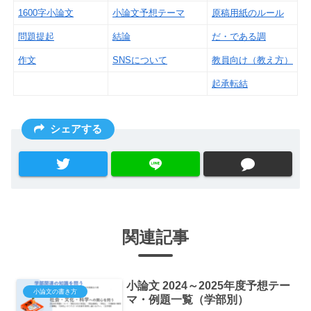
1600字小論文
小論文予想テーマ
原稿用紙のルール
問題提起
結論
だ・である調
作文
SNSについて
教員向け（教え方）
起承転結
シェアする
関連記事
小論文 2024～2025年度予想テー
小論文の書き方
マ・例題一覧（学部別）