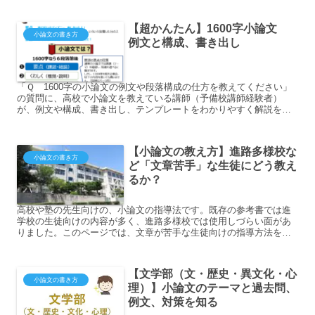
【超かんたん】1600字小論文
小論文の書き方
例文と構成、書き出し
「Ｑ 1600字の小論文の例文や段落構成の仕方を教えてください」
の質問に、高校で小論文を教えている講師（予備校講師経験者）
が、例文や構成、書き出し、テンプレートをわかりやすく解説をし
ます。
【小論文の教え方】進路多様校な
小論文の書き方
ど「文章苦手」な生徒にどう教え
るか？
高校や塾の先生向けの、小論文の指導法です。既存の参考書では進
学校の生徒向けの内容が多く、進路多様校では使用しづらい面があ
りました。このページでは、文章が苦手な生徒向けの指導方法を共
有させて頂きます。 ※難関高校受験の小論文指導にも適用できます
【文学部（文・歴史・異文化・心
小論文の書き方
理）】小論文のテーマと過去問、
例文、対策を知る