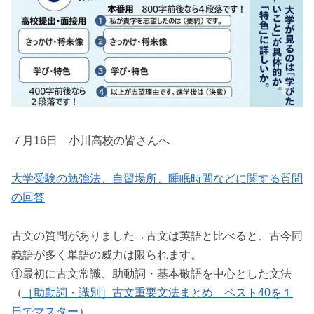
７月16日 小川高校の皆さんへ
大学受験の勉強法、自習場所、睡眠時間などに関する質問
の回答
古文の質問がありました→古文は英語と比べると、古今同
義語が多く単語の威力は限られます。
①最初に古文常識、助動詞・基本敬語を中心とした文法
（
［助動詞・識別］古文重要文法まとめ ベスト40を１
日でマスター
）