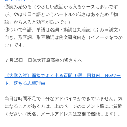
②読み始める（やさしい説話から入るケースも多いです
が、やはり日本語というハードルの低さはあるため「物
語」から入ると効率が良いです）
③ついで単語。単語は名詞・動詞は丸暗記（ふみ＝漢文）
向き。形容詞、形容動詞は例文研究向き（イメージをつか
む）です。
７月15日 日体大荏原高校の皆さんへ
《大学入試》面接でよく出る質問10選 回答例、NGワー
ド、落ちる志望理由
当日は時間不足で十分なアドバイスができていません。気
になることがある方は、上のページのコメント欄にご質問
ください（氏名、メールアドレスは空欄で機能します）。