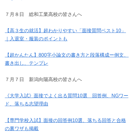
７月８日 総和工業高校の皆さんへ
【高３生の就活】超わかりやすい「面接質問ベスト10」
｜入退室・服装のポイントも
【超かんたん】800字小論文の書き方と段落構成ー例文、
書き出し、テンプレ
７月７日 新潟向陽高校の皆さんへ
《大学入試》面接でよく出る質問10選 回答例、NGワー
ド、落ちる志望理由
【専門学校入試】面接の回答例10選、落ちる回答と合格
の裏ワザも掲載