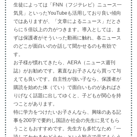
生徒によっては「FNN（フジテレビ）ニュース一
気見」といったYouTubeも活用しており良い傾向
ではありますが、「文章によるニュース」だとさ
らに５倍以上の力がつきます。導入としては、ま
ずは保護者がそういった動画に触れ、各ニュース
のどこが面白いのか話して聞かせるのも有効で
す。
お子様が慣れてきたら、AERA（ニュース週刊
誌）がお勧めです。素直なお子さんなら買って与
えても良いです。自主性が強い子なら、保護者が
購読を始めた体（てい）で面白いものがあればさ
りげなく話題に出してゆくと、子どもが関心を持
つことがあります。
特に学力をつけたいお子さんなら、興味のある記
事を200字で要約し国語か社会の先生に見てもら
うこともおすすめです。先生方も多忙なため「一
読してわかるかどうか」という観点で見てもらう