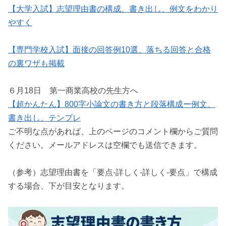
【大学入試】志望理由書の構成、書き出し、例文をわかり
やすく
【専門学校入試】面接の回答例10選、落ちる回答と合格
の裏ワザも掲載
６月18日 第一商業高校の先生方へ
【超かんたん】800字小論文の書き方と段落構成ー例文、
書き出し、テンプレ
ご不明な点があれば、上のページのコメント欄からご質問
ください。メールアドレスは空欄でも送信できます。
（参考）志望理由書を「要点-詳しく-詳しく-要点」で構成
する場合、下が目安となります。