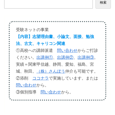
検索
受験ネットの事業
【内容】志望理由書、小論文、面接、勉強
法、古文、キャリコン関連
①高校への講師派遣
問い合わせ
からご
打診
ください。
出講例①
、
出講例②
、
出講例③
。
実績＝関東甲信越、静岡、愛知、福島、宮
城、秋田。
（株）さんぽう
仲介も可能です。
②添削
ココナラ
で実施しています。または
問い合わせ
から。
③個別指導
問い合わせ
から。