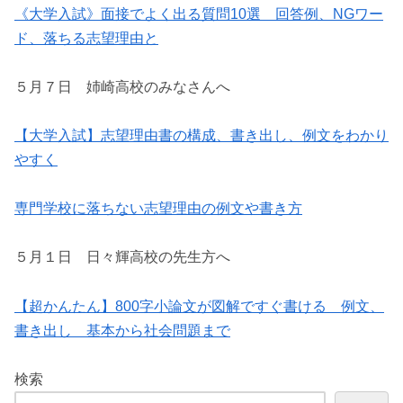
《大学入試》面接でよく出る質問10選 回答例、NGワー
ド、落ちる志望理由と
５月７日 姉崎高校のみなさんへ
【大学入試】志望理由書の構成、書き出し、例文をわかり
やすく
専門学校に落ちない志望理由の例文や書き方
５月１日 日々輝高校の先生方へ
【超かんたん】800字小論文が図解ですぐ書ける 例文、
書き出し 基本から社会問題まで
検索