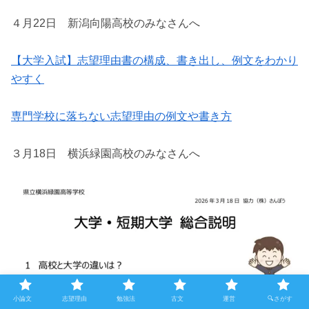
４月22日 新潟向陽高校のみなさんへ
【大学入試】志望理由書の構成、書き出し、例文をわかり
やすく
専門学校に落ちない志望理由の例文や書き方
３月18日 横浜緑園高校のみなさんへ
小論文
志望理由
勉強法
古文
運営
🔍さがす