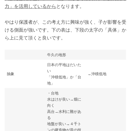
力」を活用しているから
となります。
やはり保護者が、この考え方に興味が強く、子が影響を受
ける側面が強いです。下の表は、下段の太字の「具体」か
ら上に見て頂くと良いです。
牛久の地形
日本の平地はだいた
い
抽象
→沖積低地
「沖積低地」か「台
地」
・台地
水はけが良い→畑に
向く
高台→水利に難があ
る
地盤が良い→４千ト
ンの建造物が昔の技