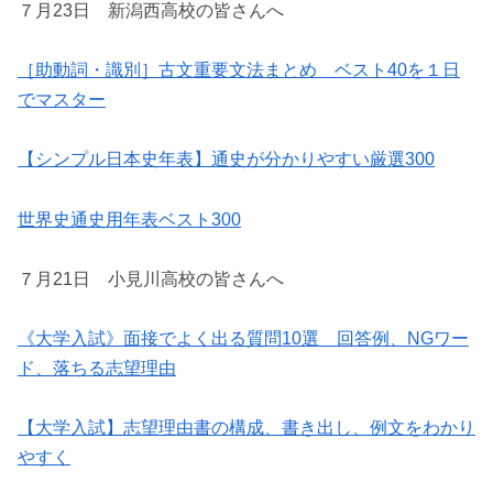
７月23日 新潟西高校の皆さんへ
［助動詞・識別］古文重要文法まとめ ベスト40を１日
でマスター
【シンプル日本史年表】通史が分かりやすい厳選300
世界史通史用年表ベスト300
７月21日 小見川高校の皆さんへ
《大学入試》面接でよく出る質問10選 回答例、NGワー
ド、落ちる志望理由
【大学入試】志望理由書の構成、書き出し、例文をわかり
やすく