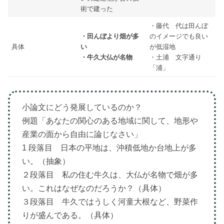
術で建った
・藤代 代は田んぼ
・田んぼより畑が多
のイメージでも良い
具体
い
が低湿地
・牛久大仏が名物
・土浦 文字通り
「浦」
小論文にどう発展しているのか？
例題「あなたの関心のある地域に関して、地形や
産業の面から自由に論じなさい」
1 段落目 日本の平地は、沖積低地か台地上が多
い。（抽象）
２段落目 私の住む牛久は、大仏が名物で畑が多
い。これはなぜなのだろうか？（具体）
３段落目 牛久ではうしく河童大根など、野菜作
りが盛んである。（具体）