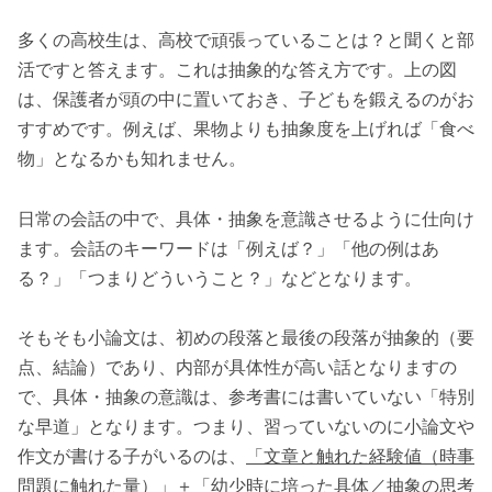
多くの高校生は、高校で頑張っていることは？と聞くと部
活ですと答えます。これは抽象的な答え方です。上の図
は、保護者が頭の中に置いておき、子どもを鍛えるのがお
すすめです。例えば、果物よりも抽象度を上げれば「食べ
物」となるかも知れません。
日常の会話の中で、具体・抽象を意識させるように仕向け
ます。会話のキーワードは「例えば？」「他の例はあ
る？」「つまりどういうこと？」などとなります。
そもそも小論文は、初めの段落と最後の段落が抽象的（要
点、結論）であり、内部が具体性が高い話となりますの
で、具体・抽象の意識は、参考書には書いていない「特別
な早道」となります。つまり、習っていないのに小論文や
作文が書ける子がいるのは、
「文章と触れた経験値（時事
問題に触れた量）」＋「幼少時に培った具体／抽象の思考