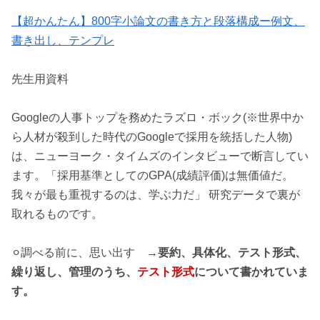
【超かんたん】800字小論文の書き方と段落構成ー例文、
書き出し、テンプレ
先生用資料
Googleの人事トップを務めたラズロ・ボック(※世界中か
ら人材が殺到した時代のGoogleで採用を統括した人物)
は、ニューヨーク・タイムズのインタビューで断言してい
ます。「採用基準としてのGPA(成績評価)は無価値だ。
我々が最も重視するのは、学ぶ力だ」 研究データで裏が
取れるものです。
⚪︎調べる前に、思い出す →
要約、具体化、テスト形式、
繰り返し、管理のうち、
テスト形式
について書かれていま
す。