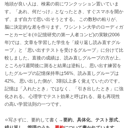
地頭が良い人は、検索の前にワンクッション置いていま
す。「あれ、何だっけ」となったとき、すぐスマホを開か
ず、まず自力で思い出そうとする。 この数秒の粘りが、
脳に決定的な差を作ります。ワシントン大学のローディガ
ーとカーピキ(※記憶研究の第一人者コンビ)の実験(2006
年)では、文章を学習した学生を「繰り返し読み直すグル
ープ」と「思い出すテストを受けるグループ」に分けて比
較しました。直後の成績は、読み直しグループの方が上。
ところが1週間後に測ると結果は逆転し、思い出す練習を
したグループの記憶保持率は56%、読み直しグループは
42%。 思い出した側が、3割以上多く覚えていたのです。
記憶は「入れたとき」ではなく、「引き出したとき」に強
化される。 心理学でテスト効果と呼ばれる、最も再現性
の高い学習法則の一つです。
⚪︎写さずに、要約して書く→
要約、具体化、テスト形式、
繰り返し、管理のうち、
要約
について書かれています。